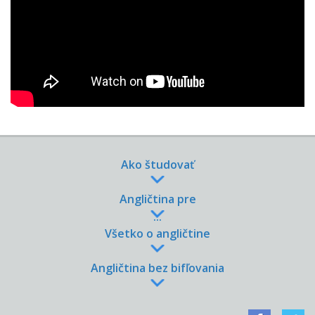
Ako študovať
Angličtina pre
Všetko o angličtine
Angličtina bez bifľovania