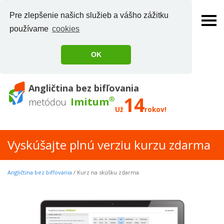
Pre zlepšenie našich služieb a vášho zážitku
používame
cookies
OK
Angličtina bez bifľovania
14
®
Imitum
metódou
Už
rokov!
Vyskúšajte plnú verziu kurzu zdarma
Angličtina bez bifľovania
/ Kurz na skúšku zdarma